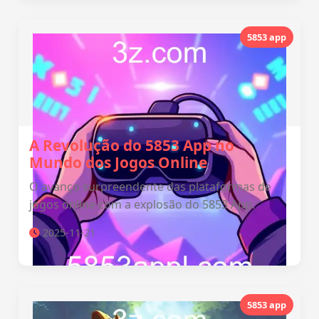
5853 app
A Revolução do 5853 App no
Mundo dos Jogos Online
O avanço surpreendente das plataformas de
jogos online com a explosão do 5853 App.
2025-11-21
5853 app