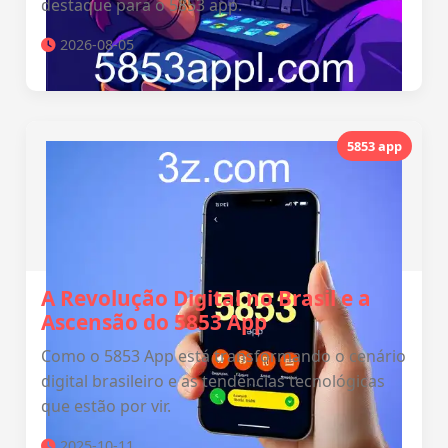
destaque para o 5853 app.
2026-08-05
5853 app
A Revolução Digital no Brasil e a
Ascensão do 5853 App
Como o 5853 App está transformando o cenário
digital brasileiro e as tendências tecnológicas
que estão por vir.
2025-10-11