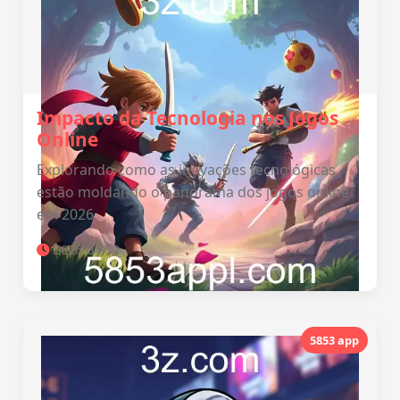
Impacto da Tecnologia nos Jogos
Online
Explorando como as inovações tecnológicas
estão moldando o panorama dos jogos online
em 2026.
2026-04-12
5853 app