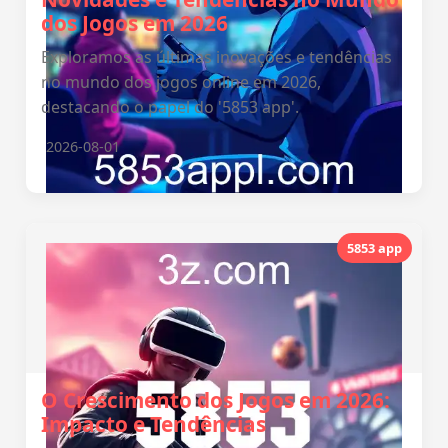
dos Jogos em 2026
Exploramos as últimas inovações e tendências
no mundo dos jogos online em 2026,
destacando o papel do '5853 app'.
2026-08-01
5853 app
O Crescimento dos Jogos em 2026:
Impacto e Tendências