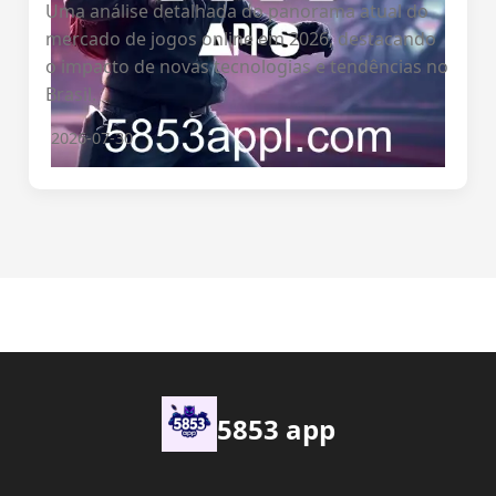
Uma análise detalhada do panorama atual do
mercado de jogos online em 2026, destacando
o impacto de novas tecnologias e tendências no
Brasil.
2026-07-30
5853 app