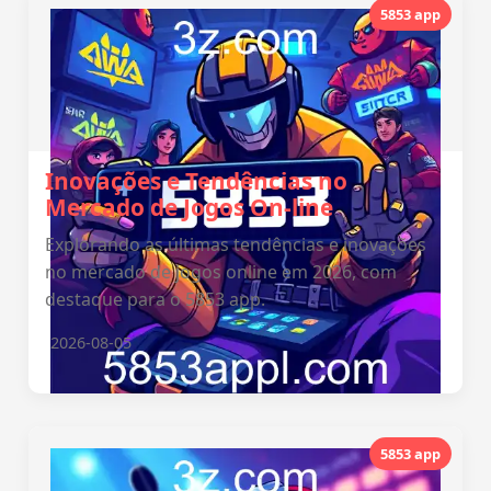
5853 app
Inovações e Tendências no
Mercado de Jogos On-line
Explorando as últimas tendências e inovações
no mercado de jogos online em 2026, com
destaque para o 5853 app.
2026-08-05
5853 app