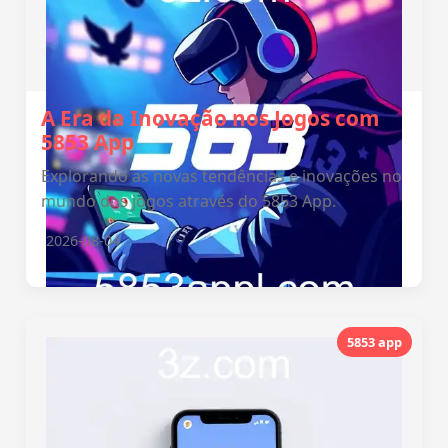
A Era da Inovação nos Jogos com
5853 App
Explorando as novas tendências e inovações no
mundo dos jogos através do 5853 App.
2026-08-04
5853 app