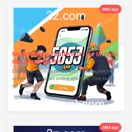
5853 app
Novidades e Tendências no Mundo
dos Jogos Online
Explore as últimas tendências e inovações no
universo dos jogos online em 2026, com foco
no '5853 app'.
2026-08-08
5853 app