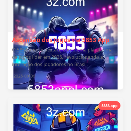
Ascensão dos Jogos via 5853 App
O 5853 app se destaca como uma plataforma
de jogos líder em 2026, revolucionando a
interação dos jogadores no Brasil.
2026-08-06
5853 app