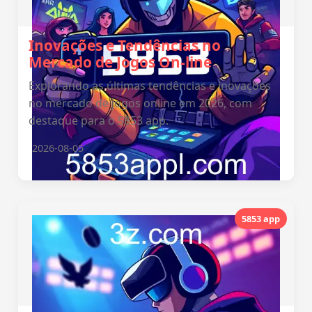
Inovações e Tendências no
Mercado de Jogos On-line
Explorando as últimas tendências e inovações
no mercado de jogos online em 2026, com
destaque para o 5853 app.
2026-08-05
5853 app