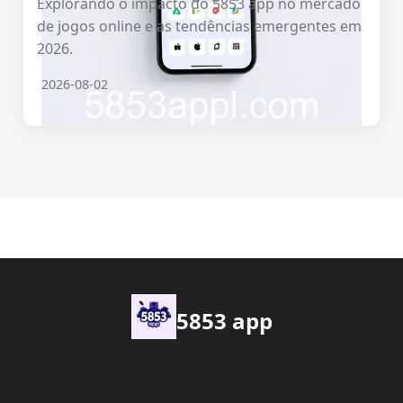
Explorando o impacto do 5853 app no mercado
de jogos online e as tendências emergentes em
2026.
2026-08-02
5853 app