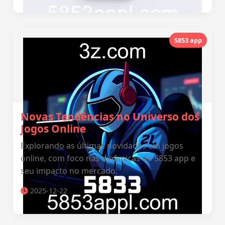
5853 app
Novas Tendências no Universo dos
Jogos Online
Explorando as últimas novidades em jogos
online, com foco nas dinâmicas do 5853 app e
seu impacto no mercado.
2025-12-22