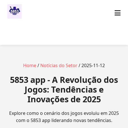
Home
/
Notícias do Setor
/ 2025-11-12
5853 app - A Revolução dos
Jogos: Tendências e
Inovações de 2025
Explore como o cenário dos jogos evoluiu em 2025
com o 5853 app liderando novas tendências.