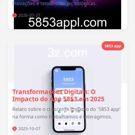
inovações e tendências tecnológicas.
2026-07-27
5853 app
Transformações Digitais: O
Impacto do App 5853 em 2025
Relato sobre o crescente impacto do '5853 app'
na forma como trabalhamos e interagimos.
2025-10-07