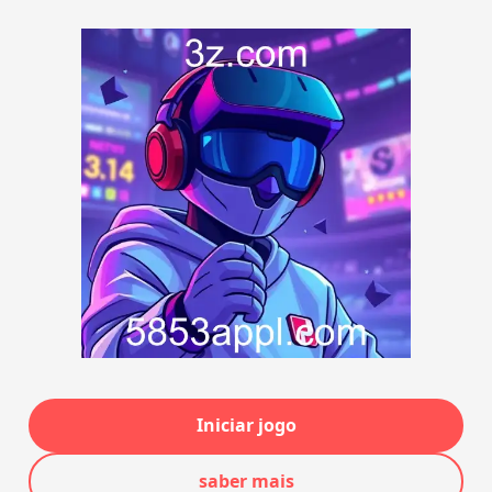
Iniciar jogo
saber mais