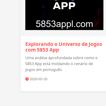
Explorando o Universo de Jogos
com 5853 App
Uma análise aprofundada sobre como o
5853 App está moldando o cenário de
jogos em português.
2026-05-20