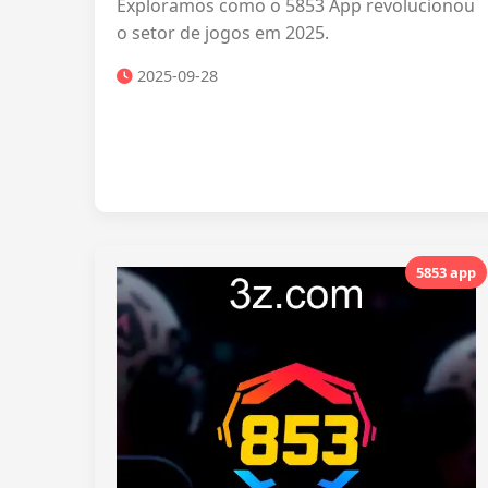
Exploramos como o 5853 App revolucionou
o setor de jogos em 2025.
2025-09-28
5853 app