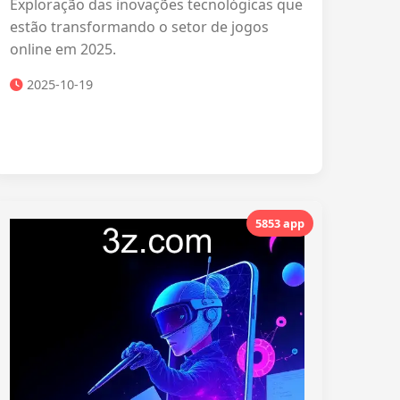
Exploração das inovações tecnológicas que
estão transformando o setor de jogos
online em 2025.
2025-10-19
5853 app