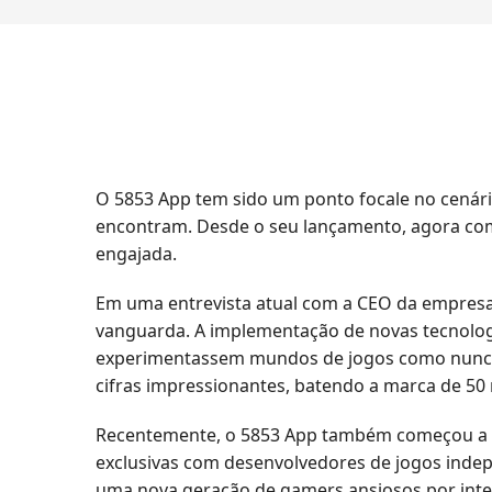
O 5853 App tem sido um ponto focale no cenár
encontram. Desde o seu lançamento, agora com
engajada.
Em uma entrevista atual com a CEO da empresa
vanguarda. A implementação de novas tecnologia
experimentassem mundos de jogos como nunca an
cifras impressionantes, batendo a marca de 50 
Recentemente, o 5853 App também começou a in
exclusivas com desenvolvedores de jogos inde
uma nova geração de gamers ansiosos por inter