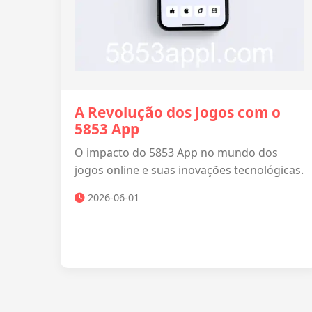
A Revolução dos Jogos com o
5853 App
O impacto do 5853 App no mundo dos
jogos online e suas inovações tecnológicas.
2026-06-01