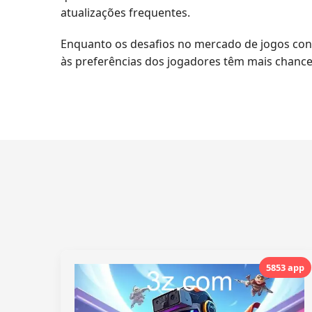
atualizações frequentes.
Enquanto os desafios no mercado de jogos con
às preferências dos jogadores têm mais chance
5853 app