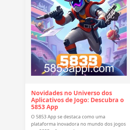
Novidades no Universo dos
Aplicativos de Jogo: Descubra o
5853 App
O 5853 App se destaca como uma
plataforma inovadora no mundo dos jogos