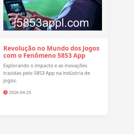
Revolução no Mundo dos Jogos
com o Fenômeno 5853 App
Explorando o impacto e as inovações
trazidas pelo 5853 App na indústria de
jogos.
2026-04-25