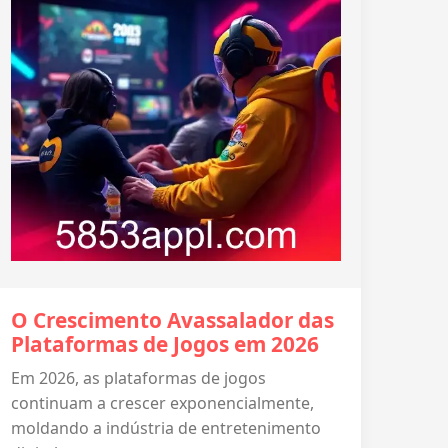
O Crescimento Avassalador das
Plataformas de Jogos em 2026
Em 2026, as plataformas de jogos
continuam a crescer exponencialmente,
moldando a indústria de entretenimento