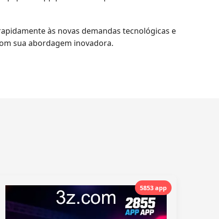
 rapidamente às novas demandas tecnológicas e
 com sua abordagem inovadora.
5853 app