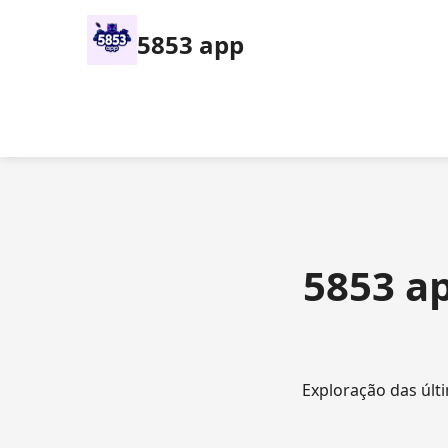
5853 app
5853 ap
Exploração das últ