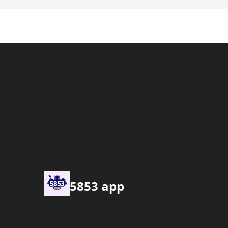
5853 app