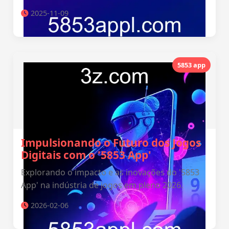
2025-11-09
5853 app
Impulsionando o Futuro dos Jogos
Digitais com o '5853 App'
Explorando o impacto e as inovações do '5853
App' na indústria de jogos em pleno 2026.
2026-02-06