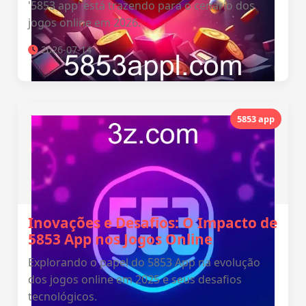
'5853 app' está trazendo para o cenário dos
jogos online em 2026.
2026-07-14
5853 app
Inovações e Desafios: O Impacto de
5853 App nos Jogos Online
Explorando o papel do 5853 App na evolução
dos jogos online em 2025 e seus desafios
tecnológicos.