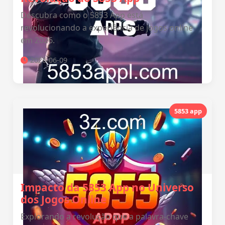
Descubra como o 5853 App está
revolucionando a experiência de jogos online
em 2026.
2026-06-09
5853 app
Impacto da 5853 App no Universo
dos Jogos Online
Explorando a revolução que a palavra-chave