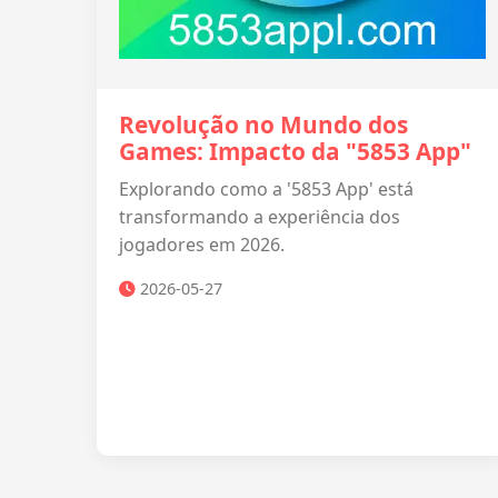
Revolução no Mundo dos
Games: Impacto da "5853 App"
Explorando como a '5853 App' está
transformando a experiência dos
jogadores em 2026.
2026-05-27