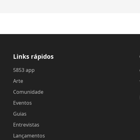
Links rápidos
5853 app
Arte
Comunidade
Eventos
Guias
Entrevistas
Lançamentos