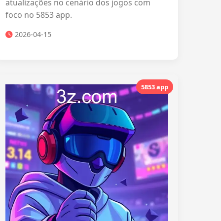
atualizações no cenário dos jogos com
foco no 5853 app.
2026-04-15
5853 app