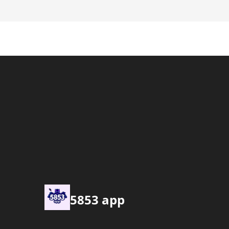
5853 app