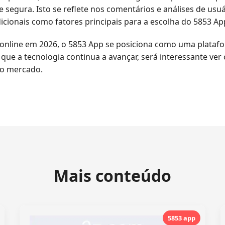
e segura. Isto se reflete nos comentários e análises de usuá
adicionais como fatores principais para a escolha do 5853 
online em 2026, o 5853 App se posiciona como uma platafo
ue a tecnologia continua a avançar, será interessante ver
do mercado.
Mais conteúdo
5853 app