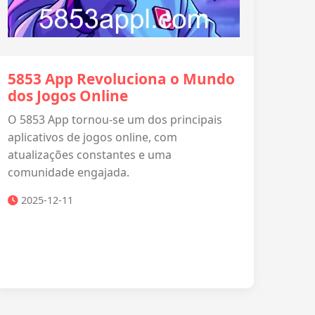
5853 App Revoluciona o Mundo
dos Jogos Online
O 5853 App tornou-se um dos principais
aplicativos de jogos online, com
atualizações constantes e uma
comunidade engajada.
2025-12-11