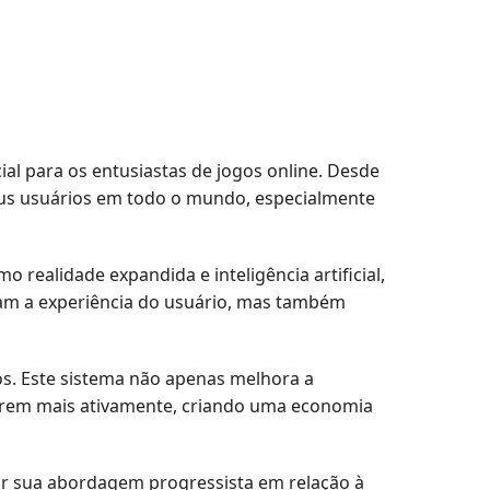
 para os entusiastas de jogos online. Desde
eus usuários em todo o mundo, especialmente
ealidade expandida e inteligência artificial,
am a experiência do usuário, mas também
s. Este sistema não apenas melhora a
parem mais ativamente, criando uma economia
or sua abordagem progressista em relação à