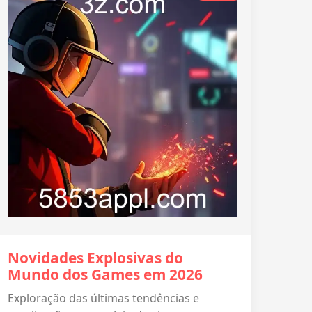
Novidades Explosivas do
Mundo dos Games em 2026
Exploração das últimas tendências e