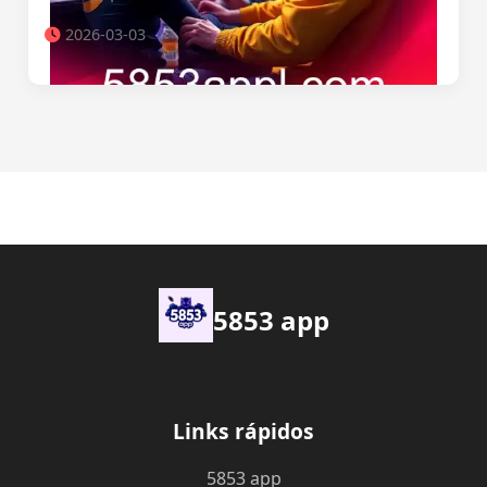
2026-03-03
5853 app
Links rápidos
5853 app