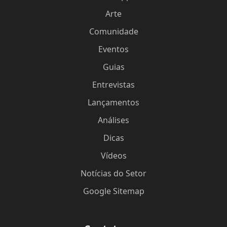
Arte
Comunidade
Eventos
Guias
Entrevistas
Lançamentos
Análises
Dicas
Vídeos
Notícias do Setor
Google Sitemap