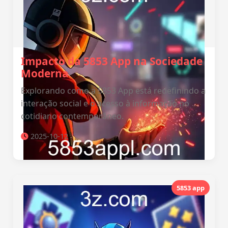
Impacto da 5853 App na Sociedade
Moderna
Explorando como a 5853 App está redefinindo a
interação social e o acesso à informação no
cotidiano contemporâneo.
2025-10-12
5853 app