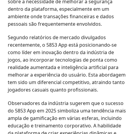
sobre a necessidade de melhorar a segurança
dentro da plataforma, especialmente em um
ambiente onde transações financeiras e dados
pessoais são frequentemente envolvidos.
Segundo relatórios de mercado divulgados
recentemente, o 5853 App está posicionando-se
como líder em inovação dentro da indústria de
jogos, ao incorporar tecnologias de ponta como
realidade aumentada e inteligência artificial para
melhorar a experiência do usuário. Esta abordagem
tem sido um diferencial competitivo, atraindo tanto
jogadores casuais quanto profissionais.
Observadores da indústria sugerem que o sucesso
do 5853 App em 2025 simboliza uma tendência mais
ampla de gamificação em várias esferas, incluindo
educação e treinamento corporativo. A habilidade
da plataforma de criar experiências dinâmicas e