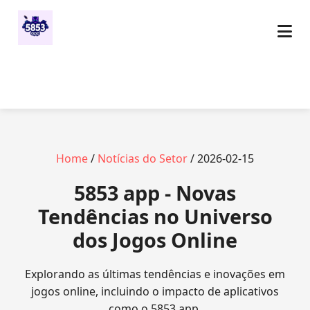
Home
/
Notícias do Setor
/ 2026-02-15
5853 app - Novas
Tendências no Universo
dos Jogos Online
Explorando as últimas tendências e inovações em
jogos online, incluindo o impacto de aplicativos
como o 5853 app.