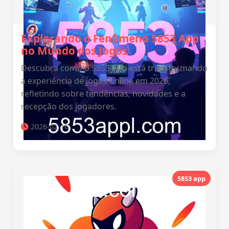
Explorando o Fenômeno 5853 App
no Mundo dos Jogos
Descubra como o 5853 App está transformando
a experiência de jogos online em 2026,
refletindo sobre tendências, novidades e a
recepção dos jogadores.
2026-02-16
5853 app