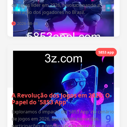
de jogos líder em 2026, revolucionando a
interação dos jogadores no Brasil.
2026-08-06
5853 app
A Revolução dos Jogos em 2026: O
Papel do '5853 App'
Exploramos o impacto do '5853 App' no cenário
de jogos em 2026, abordando inovações,
participações e tendências do mercado.