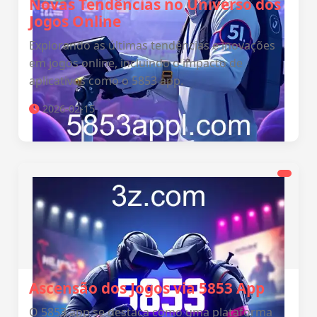
Novas Tendências no Universo dos
Jogos Online
Explorando as últimas tendências e inovações
em jogos online, incluindo o impacto de
aplicativos como o 5853 app.
2026-02-15
Ascensão dos Jogos via 5853 App
O 5853 app se destaca como uma plataforma