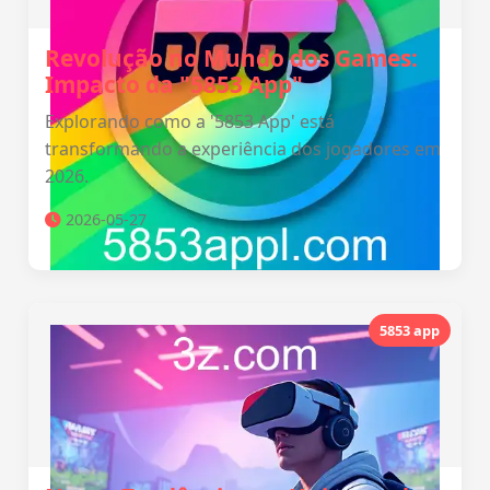
Revolução no Mundo dos Games:
Impacto da "5853 App"
Explorando como a '5853 App' está
transformando a experiência dos jogadores em
2026.
2026-05-27
5853 app