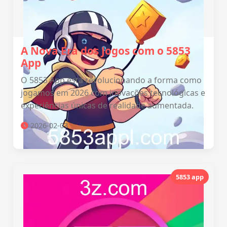
A Nova Era dos Jogos com o 5853
App
O 5853 App está revolucionando a forma como
jogamos em 2026 com inovações tecnológicas e
experiências únicas de realidade aumentada.
2026-02-03
5853 app