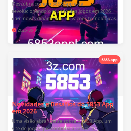
Descubra como o 5853 App está
revolucionando o mundo dos jogos em 2026
com novas dinâmicas e inovações tecnológicas.
2026-05-31
5853 app
Novidades e Desafios do 5853 App
em 2026
Uma visão abrangente sobre o 5853 App, um
site de jogos que continua a cativar a