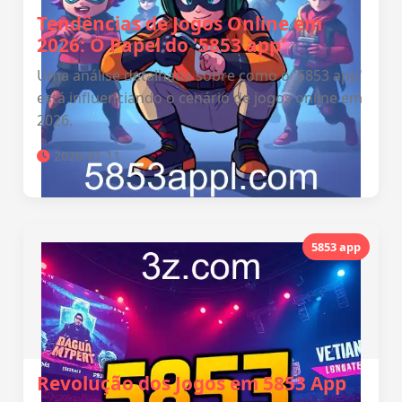
Tendências de Jogos Online em
2026: O Papel do '5853 app'
Uma análise detalhada sobre como o '5853 app'
está influenciando o cenário de jogos online em
2026.
2026-01-11
5853 app
Revolução dos Jogos em 5853 App