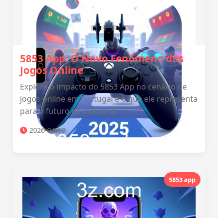
5853 App: O Novo Fenômeno dos
Jogos Online
Explore o impacto do 5853 App no cenário de
jogos online em Portugal e o que ele representa
para o futuro da indústria.
2026-04-18
5853 app